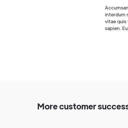
Accumsan, 
interdum m
vitae quis
sapien. Eu
More customer success