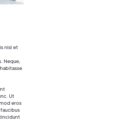
s nisl et
s. Neque,
 habitasse
ent
unc. Ut
ismod eros
 faucibus
tincidunt