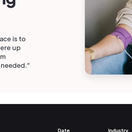
ace is to
were up
am
 needed.”
Date
Industry