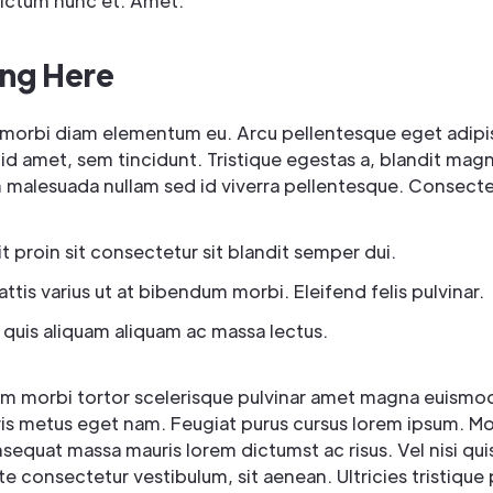
dictum nunc et. Amet.
ng Here
morbi diam elementum eu. Arcu pellentesque eget adipi
 id amet, sem tincidunt. Tristique egestas a, blandit magn
m malesuada nullam sed id viverra pellentesque. Consecte
lit proin sit consectetur sit blandit semper dui.
ttis varius ut at bibendum morbi. Eleifend felis pulvinar.
 quis aliquam aliquam ac massa lectus.
sim morbi tortor scelerisque pulvinar amet magna euismod
is metus eget nam. Feugiat purus cursus lorem ipsum. M
equat massa mauris lorem dictumst ac risus. Vel nisi qui
te consectetur vestibulum, sit aenean. Ultricies tristique 