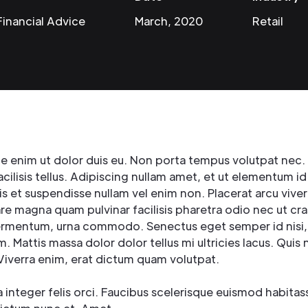
Financial Advice
March, 2020
Retail
ue enim ut dolor duis eu. Non porta tempus volutpat nec.
acilisis tellus. Adipiscing nullam amet, et ut elementum id
is et suspendisse nullam vel enim non. Placerat arcu viver
are magna quam pulvinar facilisis pharetra odio nec ut cr
ermentum, urna commodo. Senectus eget semper id nisi,
m. Mattis massa dolor dolor tellus mi ultricies lacus. Quis 
Viverra enim, erat dictum quam volutpat.
 integer felis orci. Faucibus scelerisque euismod habita