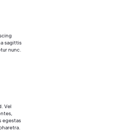
scing
a sagittis
tur nunc.
. Vel
ontes,
s egestas
pharetra.