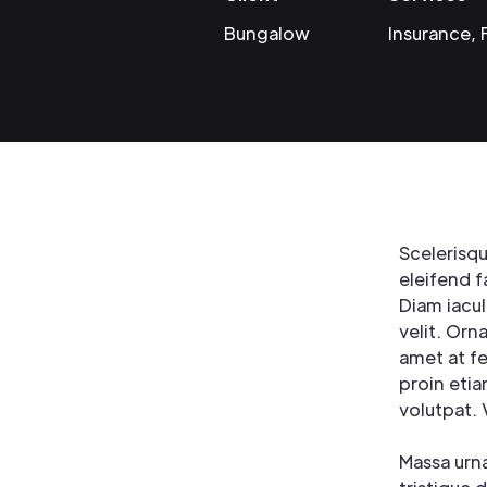
Bungalow
Insurance, 
Scelerisq
eleifend f
Diam iacul
velit. Orn
amet at f
proin etia
volutpat. 
Massa urna