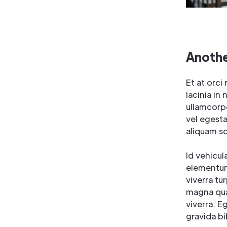
Anothe
Et at orci
lacinia in 
ullamcorp
vel egesta
aliquam so
Id vehicu
elementum 
viverra tu
magna qua
viverra. E
gravida b