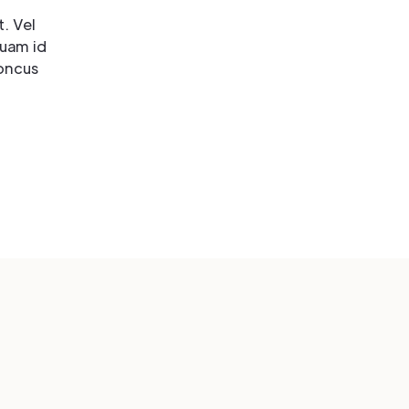
. Vel
Quam id
honcus