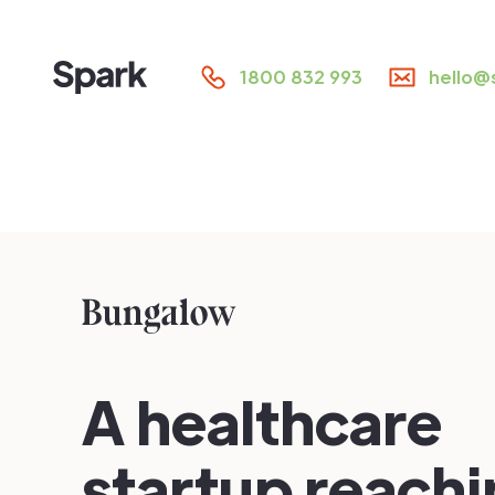
1800 832 993
hello@
A healthcare
startup reach