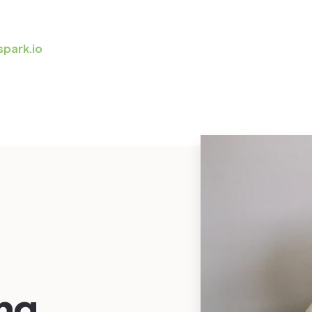
spark.io
ing