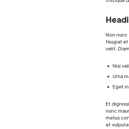
tristique 
Headi
Non nunc 
feugiat et
velit. Dia
Nisl ve
Urna ma
Eget in
Et dignis
nunc maur
metus cons
et vulputa