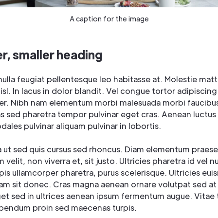
A caption for the image
r, smaller heading
 nulla feugiat pellentesque leo habitasse at. Molestie matti
nisl. In lacus in dolor blandit. Vel congue tortor adipiscing
er. Nibh nam elementum morbi malesuada morbi faucibu
s sed pharetra tempor pulvinar eget cras. Aenean luctus
dales pulvinar aliquam pulvinar in lobortis.
la ut sed quis cursus sed rhoncus. Diam elementum praes
velit, non viverra et, sit justo. Ultricies pharetra id vel n
rpis ullamcorper pharetra, purus scelerisque. Ultricies eu
m sit donec. Cras magna aenean ornare volutpat sed at
get sed in ultrices aenean ipsum fermentum augue. Vitae 
ibendum proin sed maecenas turpis.