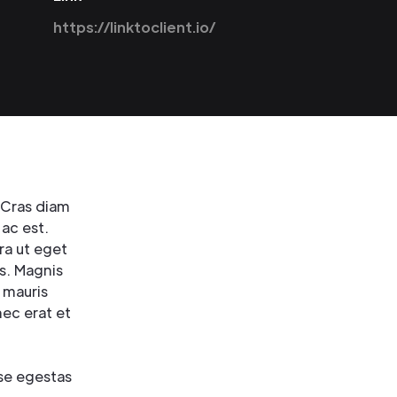
https://linktoclient.io/
 Cras diam
 ac est.
ra ut eget
as. Magnis
 mauris
nec erat et
sse egestas